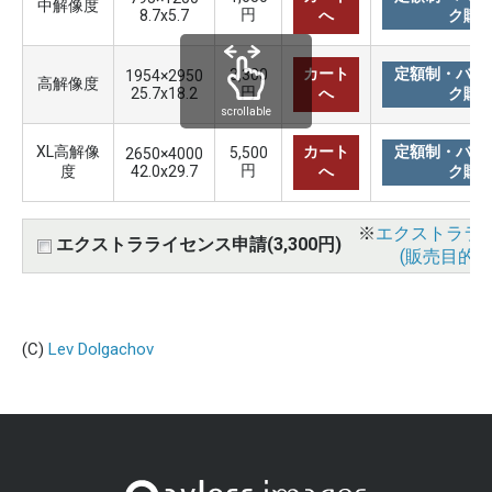
中解像度
円
8.7x5.7
へ
ク購
カート
定額制・バリ
3,300
1954×2950
高解像度
円
25.7x18.2
へ
ク購
scrollable
XL高解像
カート
定額制・バリ
5,500
2650×4000
円
度
42.0x29.7
へ
ク購
※
エクストララ
エクストラライセンス申請(3,300円)
(販売目的使
(C)
Lev Dolgachov