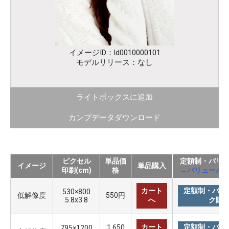
イメージID：ld0010000101
モデルリリース：なし
ライトボックスに追加
カンプデータダウンロード
ピクセル
単品価
定額制・バリ
イメージ
単品購入
印刷(cm)
格
→バリューパ
カート
定額制・バリ
530×800
低解像度
550円
5.8x3.8
へ
ク購
カート
定額制・バリ
1,650
795×1200