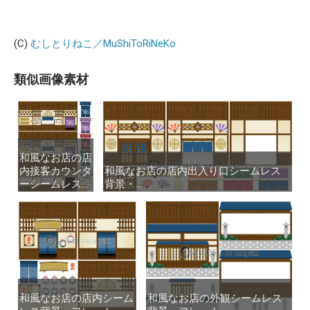
(C)
むしとりねこ／MuShiToRiNeKo
類似画像素材
和風なお店の店
和風なお店の店
内接客カウンタ
内接客カウンタ
和風なお店の店内出入り口シームレス
和風なお店の店内出入り口シームレス
ーシームレス...
ーシームレス...
背景・...
背景・...
和風なお店の店内シーム
和風なお店の店内シーム
和風なお店の外観シームレス
和風なお店の外観シームレス