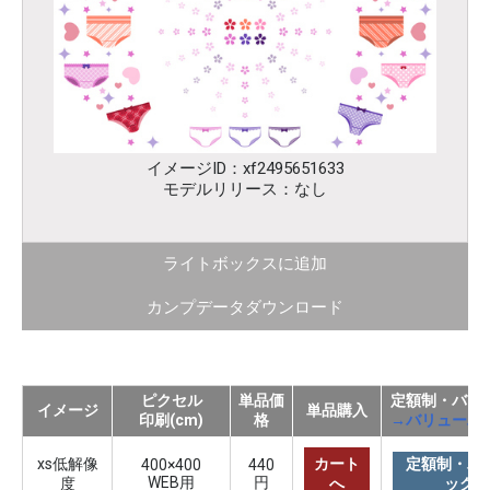
イメージID：xf2495651633
モデルリリース：なし
ライトボックスに追加
カンプデータダウンロード
ピクセル
単品価
定額制・バリ
イメージ
単品購入
印刷(cm)
格
→バリューパ
xs低解像
カート
定額制・バ
400×400
440
WEB用
円
度
へ
ック購