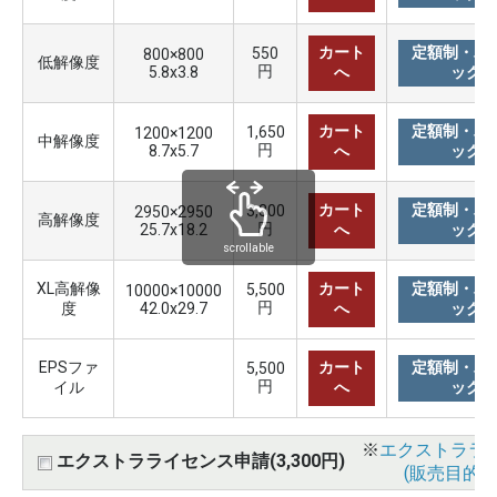
カート
定額制・バ
550
800×800
低解像度
円
5.8x3.8
へ
ック購
カート
定額制・バ
1,650
1200×1200
中解像度
円
8.7x5.7
へ
ック購
カート
定額制・バ
3,300
2950×2950
高解像度
円
25.7x18.2
へ
ック購
scrollable
XL高解像
カート
定額制・バ
5,500
10000×10000
円
度
42.0x29.7
へ
ック購
EPSファ
カート
定額制・バ
5,500
円
イル
へ
ック購
※
エクストララ
エクストラライセンス申請(3,300円)
(販売目的使