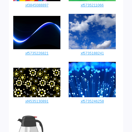
xf3845088897
xf5735211066
xf5735226821
xf5735188241
xf4535130891
xf5735246258