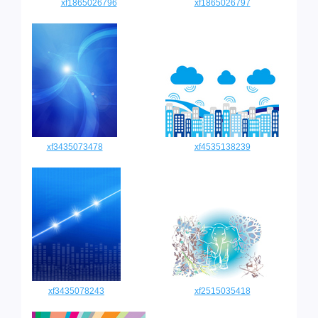
xf1865026796
xf1865026797
xf3435073478
xf4535138239
xf3435078243
xf2515035418