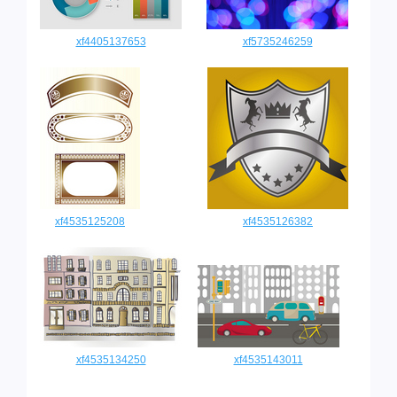
xf4405137653
xf5735246259
xf4535125208
xf4535126382
xf4535134250
xf4535143011