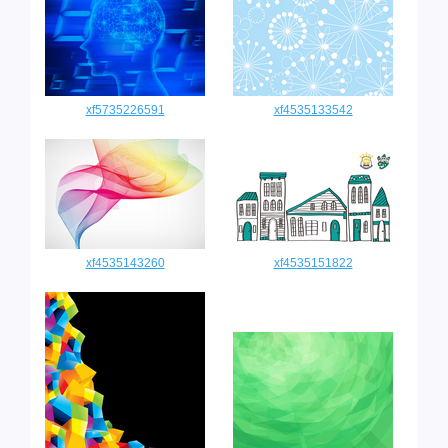
xf5735226591
xf4535133542
xf4535143260
xf4535151822