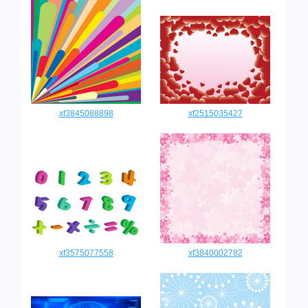
xf3845088898
xf2515035427
xf3575077558
xf3840002782