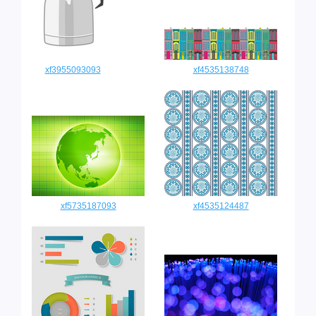
xf3955093093
xf4535138748
xf5735187093
xf4535124487