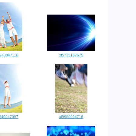
9940047116
xf5735187675
9940047097
af9980004716