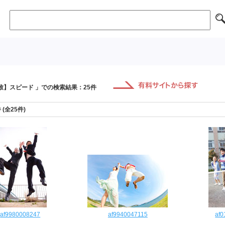
致】スピード 」での検索結果：25件
件 (全25件)
af9980008247
af9940047115
af