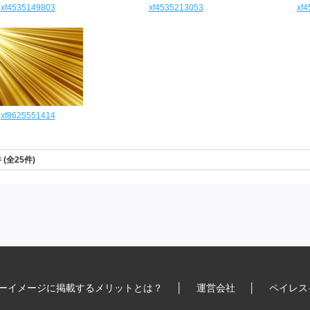
xf4535149803
xf4535213053
xf
xf8625551414
件 (全25件)
ーイメージに掲載するメリットとは？
│
運営会社
│
ペイレス