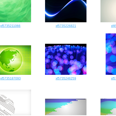
xf5735211066
xf5735226821
xf
xf5735187093
xf5735246259
xf