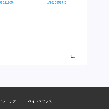
4535213054
xf8625553747
1
イメージズ
│
ペイレスプラス