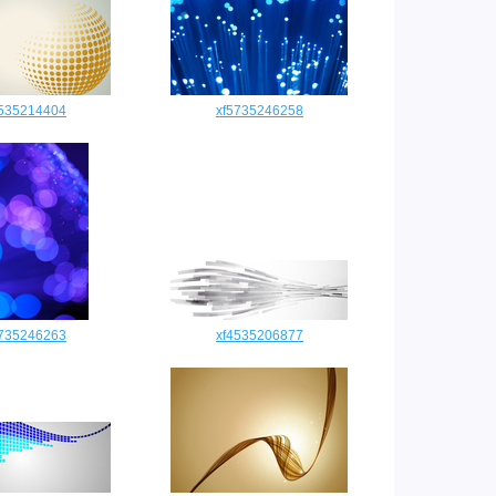
4535214404
xf5735246258
5735246263
xf4535206877