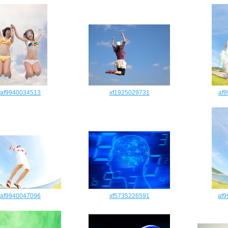
af9940034513
xf1925029731
af
af9940047096
xf5735226591
af