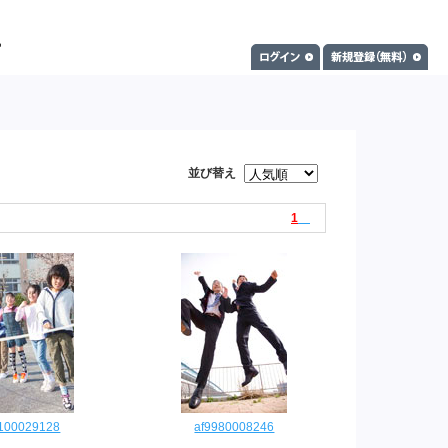
並び替え
1
0100029128
af9980008246