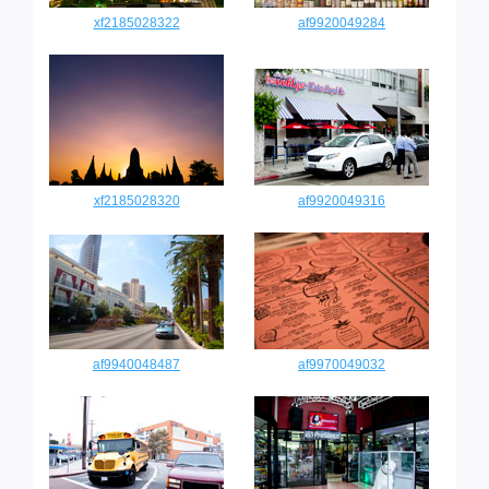
xf2185028322
af9920049284
xf2185028320
af9920049316
af9940048487
af9970049032