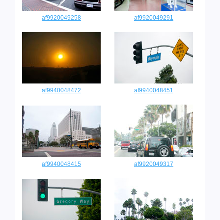
af9920049258
af9920049291
af9940048472
af9940048451
af9940048415
af9920049317