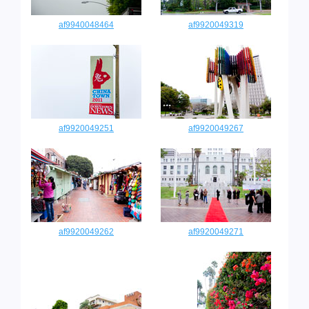
af9940048464
af9920049319
af9920049251
af9920049267
af9920049262
af9920049271