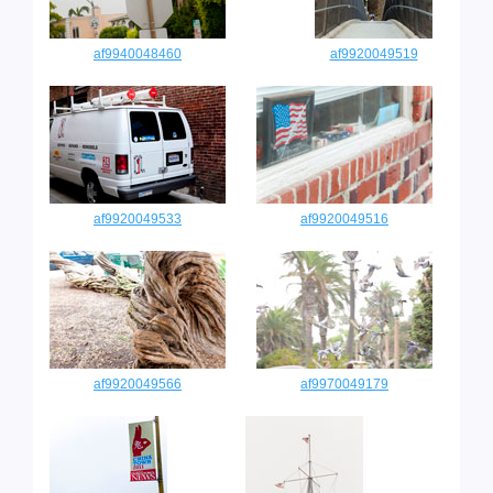
af9940048460
af9920049519
af9920049533
af9920049516
af9920049566
af9970049179