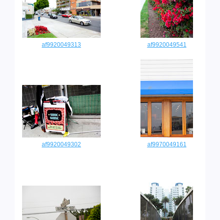
af9920049313
af9920049541
af9920049302
af9970049161