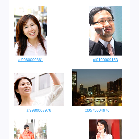
af0060000861
af0100009153
af9980008976
xf0575004976