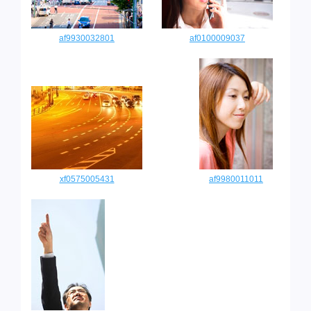
af9930032801
af0100009037
xf0575005431
af9980011011