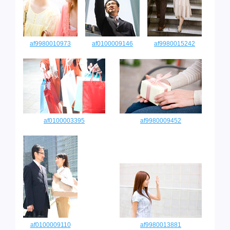
af9980010973
af0100009146
af9980015242
af0100003395
af9980009452
af0100009110
af9980013881