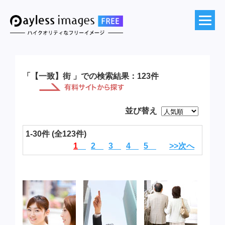
「【一致】街 」での検索結果：123件
並び替え
1-30件 (全123件)
1
2
3
4
5
>>次へ