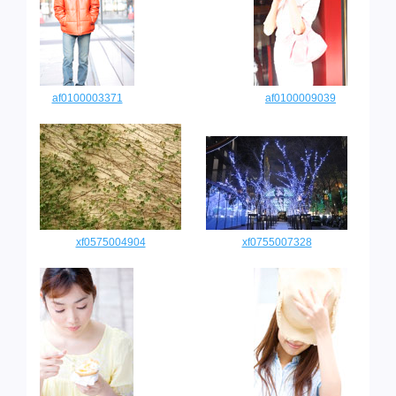
af0100003371
af0100009039
xf0575004904
xf0755007328