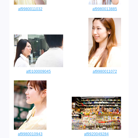
af9980011032
af9980013885
af0100009045
af9980011072
af9980010943
af9920049284