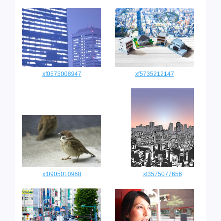
xf0575008947
xf5735212147
xf0905010968
xf3575077656