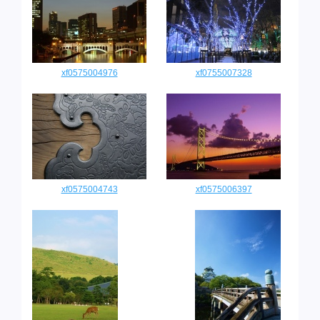
xf0575004976
xf0755007328
xf0575004743
xf0575006397