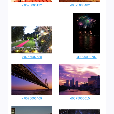
xf0575006132
xf0575006402
xf0755007680
xf0895009707
xf0575006409
xf0575006015