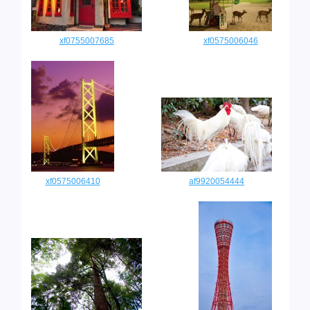
xf0755007685
xf0575006046
xf0575006410
af9920054444