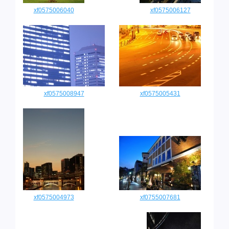
xf0575006040
xf0575006127
xf0575008947
xf0575005431
xf0575004973
xf0755007681