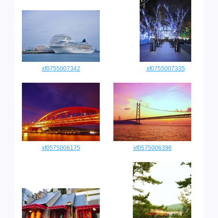
xf0755007342
xf0755007335
xf0575006175
xf0575006396