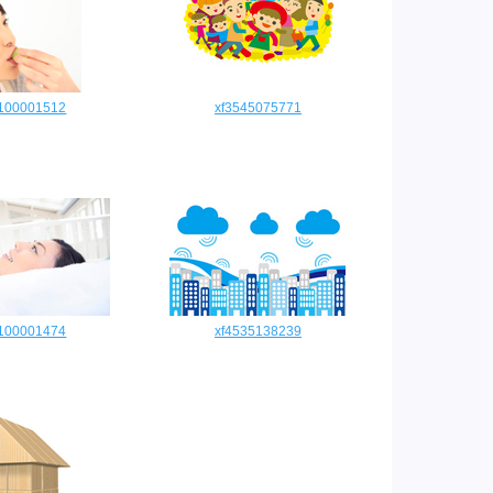
0100001512
xf3545075771
0100001474
xf4535138239