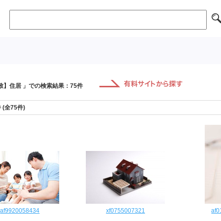
致】住居 」での検索結果：75件
件 (全75件)
af9920058434
xf0755007321
af