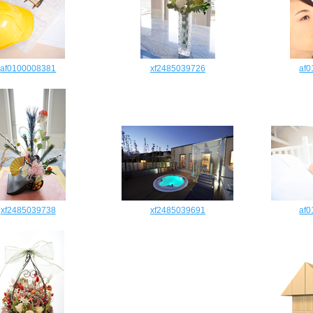
af0100008381
xf2485039726
af
xf2485039738
xf2485039691
af