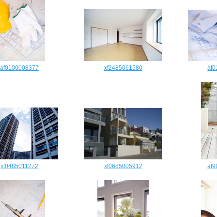
af0100008377
xf2485061580
af
xf0485011272
xf0685005912
af