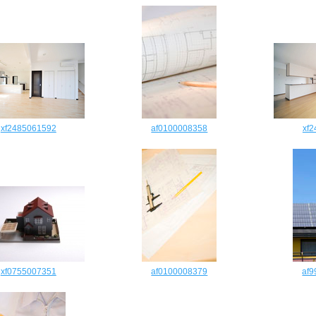
xf2485061592
af0100008358
xf
xf0755007351
af0100008379
af