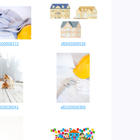
0100008372
xf0645008539
9920038541
af0100008369