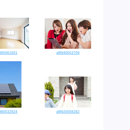
2485061601
af9940053709
9980032924
af9920058282