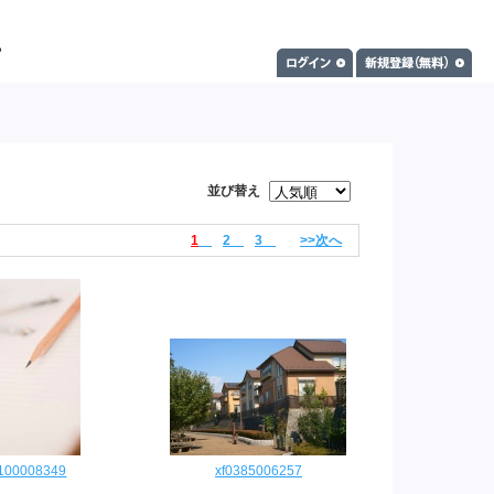
並び替え
1
2
3
>>次へ
0100008349
xf0385006257