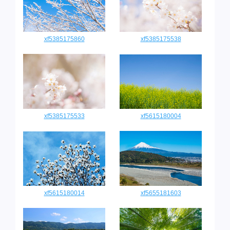
xf5385175860
xf5385175538
xf5385175533
xf5615180004
xf5615180014
xf5655181603