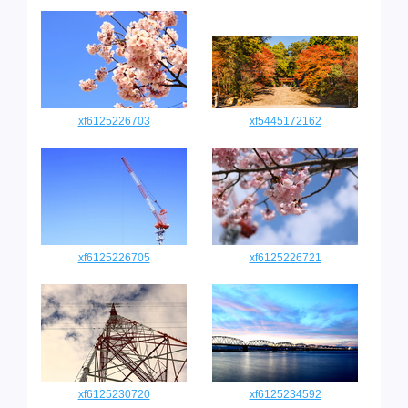
xf6125226703
xf5445172162
xf6125226705
xf6125226721
xf6125230720
xf6125234592