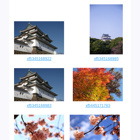
xf5345168922
xf5345168985
xf5345168983
xf5445171763