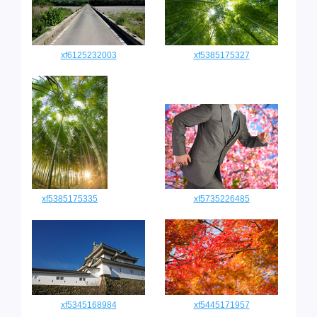
xf6125232003
xf5385175327
xf5385175335
xf5735226485
xf5345168984
xf5445171957