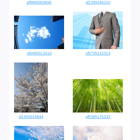
af9960003896
xf1395046310
xf0485013410
xf5735215313
xf1455016844
xf5385175333