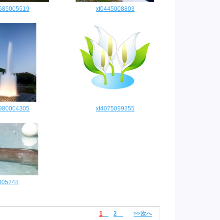
0685005519
xf0445008803
9980004305
xf4075099355
005248
1
2
>>次へ