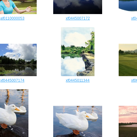
af0110000053
xf0445007172
xf
xf0445007174
xf0445011344
xf