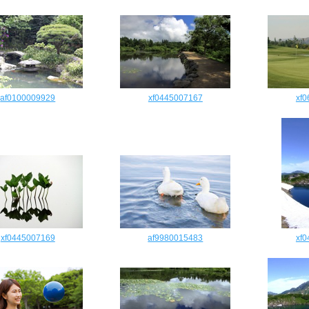
af0100009929
xf0445007167
xf
xf0445007169
af9980015483
xf