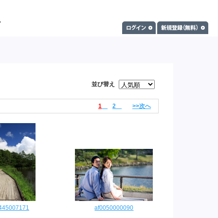
並び替え
1
2
>>次へ
0445007171
af0050000090