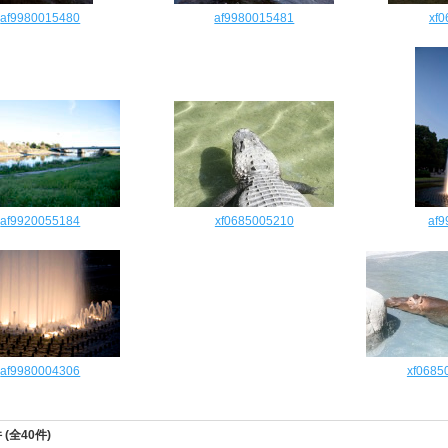
af9980015480
af9980015481
xf
af9920055184
xf0685005210
af
af9980004306
xf0685
件 (全40件)