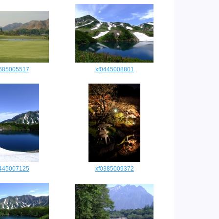
0685005517
xf0445008801
0445007125
xf0385009372