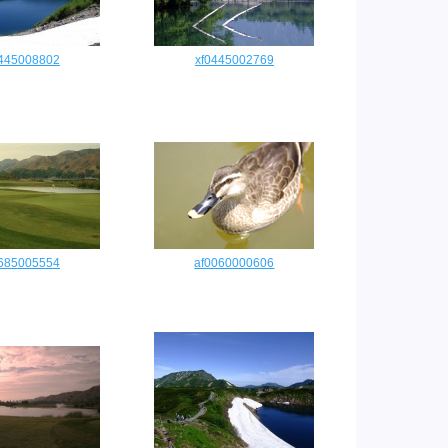
0445008802
xf0445002769
0685005554
af0060000606