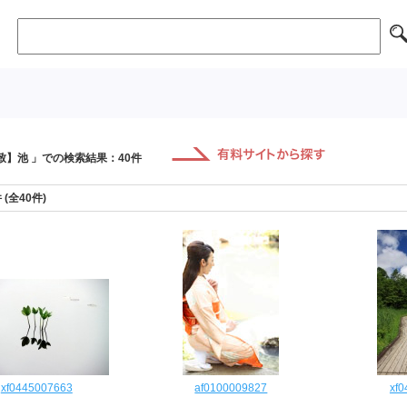
致】池 」での検索結果：40件
件 (全40件)
xf0445007663
af0100009827
xf