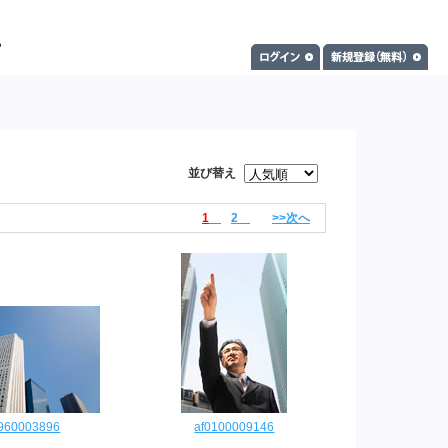
並び替え
1
2
>>次へ
9960003896
af0100009146