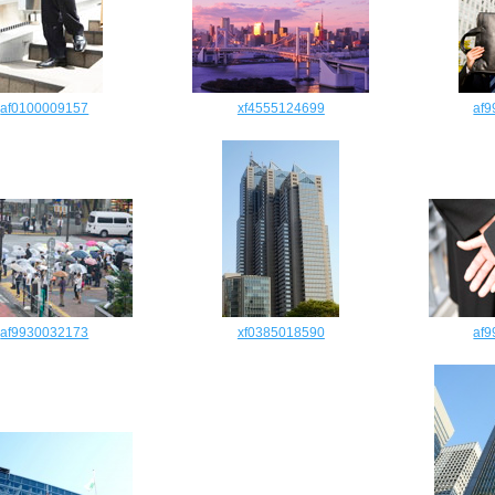
af0100009157
xf4555124699
af
af9930032173
xf0385018590
af