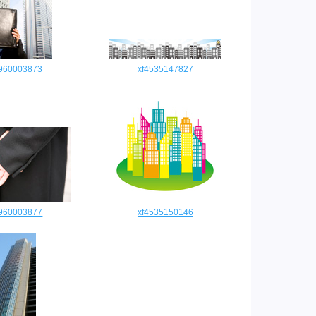
9960003873
xf4535147827
9960003877
xf4535150146