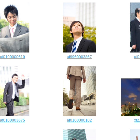
af0100000610
af9960003867
af
af0100003675
af0100000102
xf