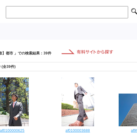
致】都市 」での検索結果：39件
件 (全39件)
af0100000625
af0100003688
af