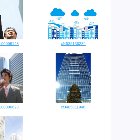
0100009148
xf4535138239
0100000628
xf0485011948