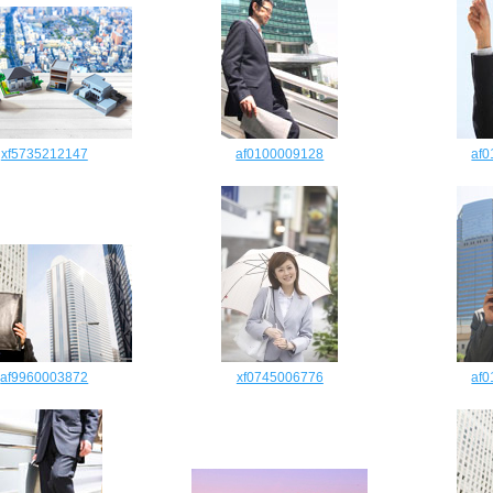
xf5735212147
af0100009128
af
af9960003872
xf0745006776
af