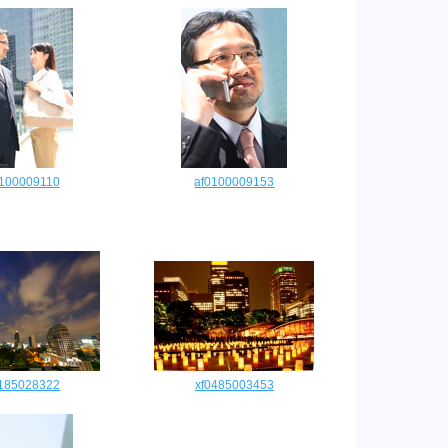
0100009110
af0100009153
2185028322
xf0485003453