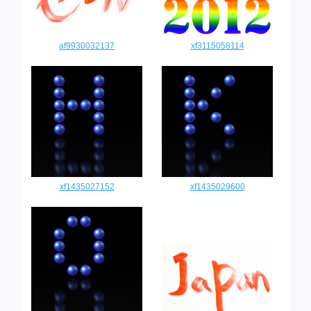
af9930032137
xf3115058114
xf1435027152
xf1435029600