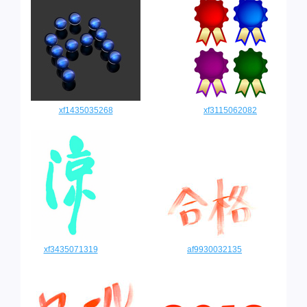
xf1435035268
xf3115062082
xf3435071319
af9930032135