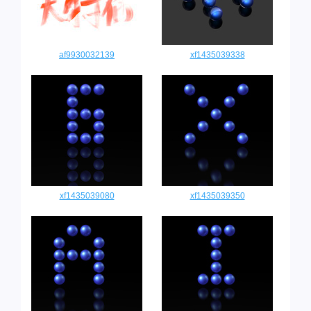
af9930032139
xf1435039338
xf1435039080
xf1435039350