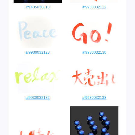
xf1435030618
af9930032122
af9930032123
af9930032130
af9930032132
af9930032138