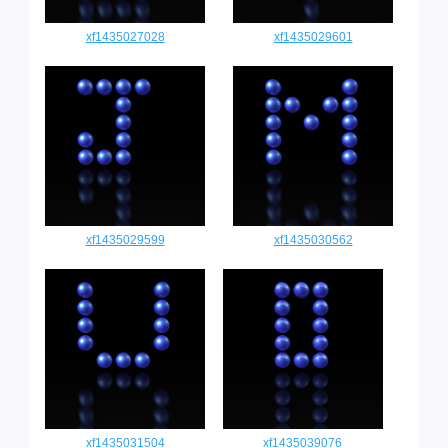
xf1435027028
xf1435029601
xf1435029599
xf1435030562
xf1435031504
xf1435039076