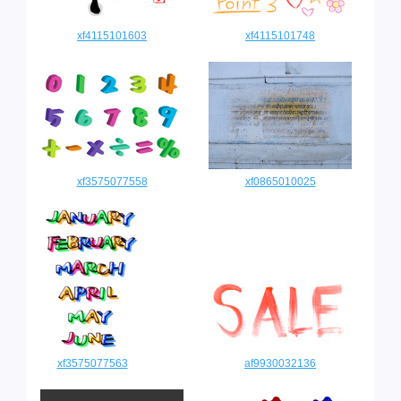
xf4115101603
xf4115101748
xf3575077558
xf0865010025
xf3575077563
af9930032136