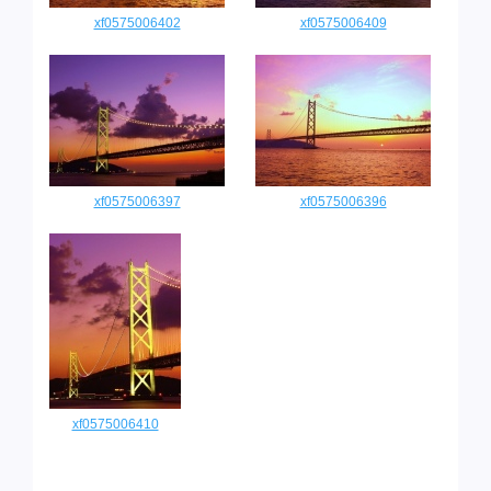
xf0575006402
xf0575006409
xf0575006397
xf0575006396
xf0575006410