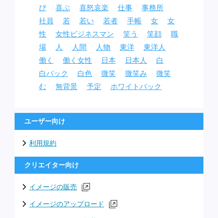
び
喜ぶ
喜怒哀楽
仕事
事務所
社員
若
若い
若者
手帳
女
女
性
女性ビジネスマン
笑う
笑顔
職
場
人
人間
人物
東洋
東洋人
働く
働く女性
日本
日本人
白
白バック
白色
微笑
微笑み
微笑
む
無背景
予定
ホワイトバック
ユーザー向け
利用規約
クリエイター向け
イメージの販売
イメージのアップロード