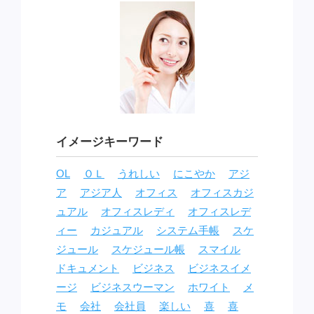
イメージキーワード
OL
ＯＬ
うれしい
にこやか
アジ
ア
アジア人
オフィス
オフィスカジ
ュアル
オフィスレディ
オフィスレデ
ィー
カジュアル
システム手帳
スケ
ジュール
スケジュール帳
スマイル
ドキュメント
ビジネス
ビジネスイメ
ージ
ビジネスウーマン
ホワイト
メ
モ
会社
会社員
楽しい
喜
喜