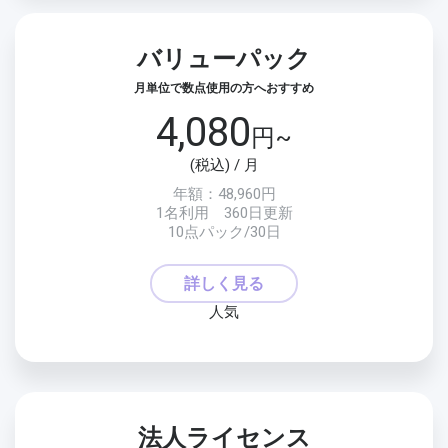
バリューパック
月単位で数点使用の方へおすすめ
4,080
円~
(税込) / 月
年額：48,960円
1名利用 360日更新
10点パック/30日
詳しく見る
人気
法人ライセンス