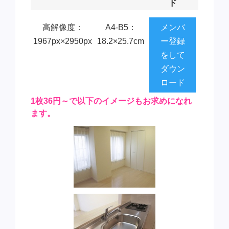
ド
高解像度：
A4-B5：
メンバ
1967px×2950px
18.2×25.7cm
ー登録
をして
ダウン
ロード
1枚36円～で以下のイメージもお求めになれ
ます。