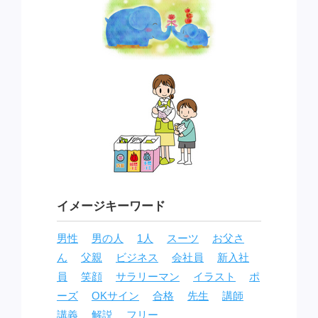
イメージキーワード
男性
男の人
1人
スーツ
お父さ
ん
父親
ビジネス
会社員
新入社
員
笑顔
サラリーマン
イラスト
ポ
ーズ
OKサイン
合格
先生
講師
講義
解説
フリー