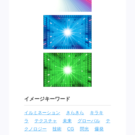
イメージキーワード
イルミネーション
きらきら
キラキ
ラ
テクスチャ
未来
グローバル
テ
クノロジー
技術
CG
閃光
爆発