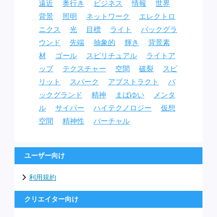
遠近
奥行き
ビジネス
情報
世界
背景
照明
ネットワーク
エレクトロ
ニクス
光
目標
ライト
バックグラ
ウンド
先端
抽象的
輝き
背景素
材
ゴール
スピリチュアル
ライトア
ップ
テクスチャー
空間
破裂
スピ
リット
スパーク
アブストラクト
バ
ックグランド
精神
まばゆい
メンタ
ル
サイバー
ハイテクノロジー
仮想
空間
精神性
バーチャル
ユーザー向け
利用規約
クリエイター向け