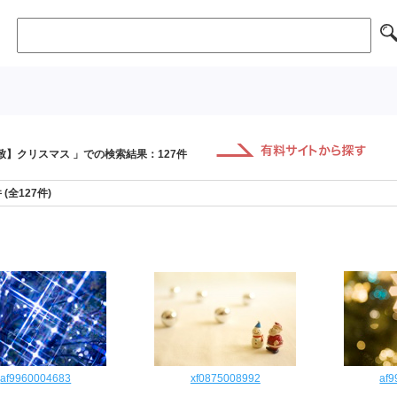
致】クリスマス 」での検索結果：127件
件 (全127件)
af9960004683
xf0875008992
af