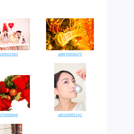
0100001583
af9970006075
0575008946
af0100005142