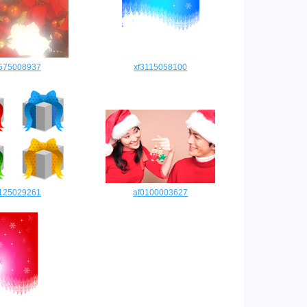
0575008937
xf3115058100
2125029261
af0100003627