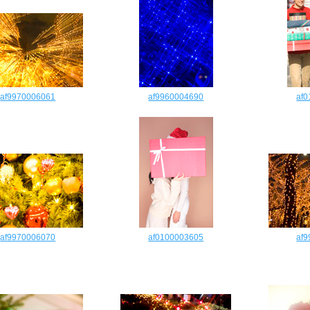
af9970006061
af9960004690
af
af9970006070
af0100003605
af