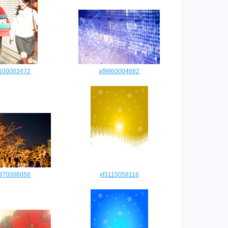
0100003472
af9960004682
9970006056
xf3115058116