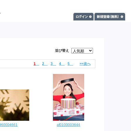
並び替え
1
2
3
4
5
>>次へ
9960004661
af0100003644