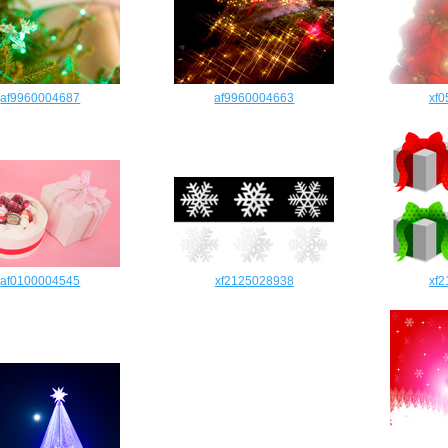
af9960004687
af9960004663
xf
af0100004545
xf2125028938
xf