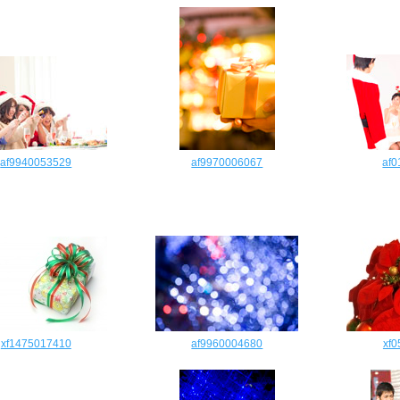
af9940053529
af9970006067
af
xf1475017410
af9960004680
xf