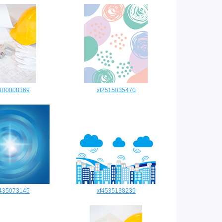
0100008369
xf2515035470
3435073145
xf4535138239