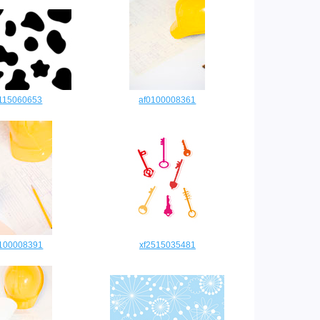
3115060653
af0100008361
0100008391
xf2515035481