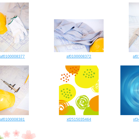
af0100008377
af0100008372
af
af0100008381
xf2515035464
xf