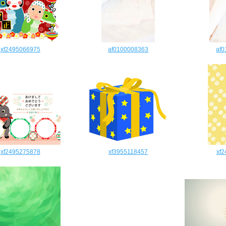
xf2495066975
af0100008363
af
xf2495275878
xf3955118457
xf