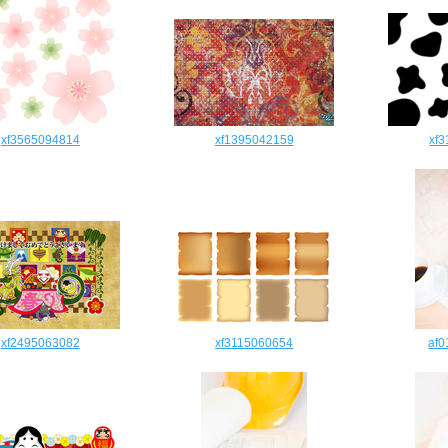
xf3565094814
xf1395042159
xf
xf2495063082
xf3115060654
af