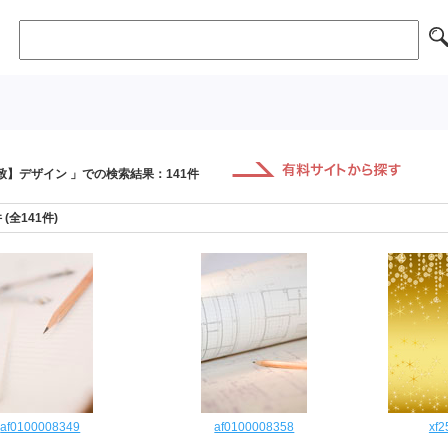
致】デザイン 」での検索結果：141件
件 (全141件)
af0100008349
af0100008358
xf