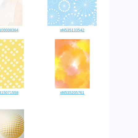
0100008364
xf4535133542
2415071558
xf4535205761