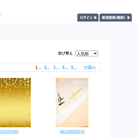
並び替え
1
2
3
4
5
>>次へ
2515035480
af0100008379