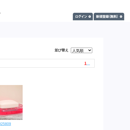
並び替え
1
025809