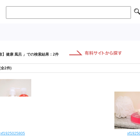
致】健康 風呂 」での検索結果：2件
 (全2件)
xf1925025805
xf1925