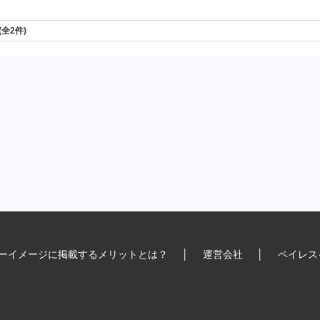
 (全2件)
ーイメージに掲載するメリットとは？
│
運営会社
│
ペイレス