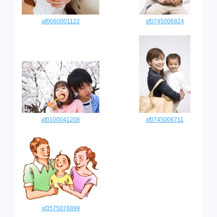
af0060001122
xf0745006824
af0100041208
xf0745006711
xf3575076899