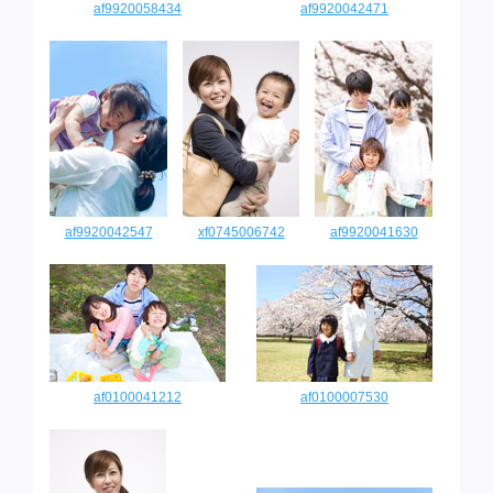
af9920058434
af9920042471
af9920042547
xf0745006742
af9920041630
af0100041212
af0100007530