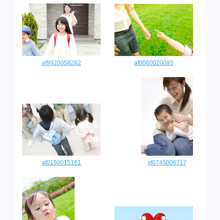
af9920058282
af0060020093
af0150015161
xf0745006717