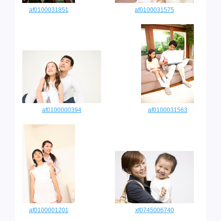
af0100031851
af0100031575
af0100000394
af0100031563
af0100001201
xf0745006740