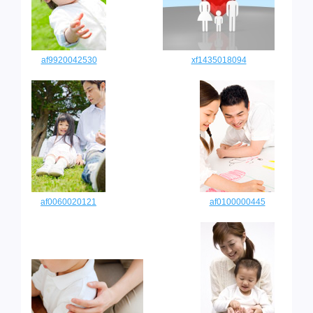
af9920042530
xf1435018094
af0060020121
af0100000445