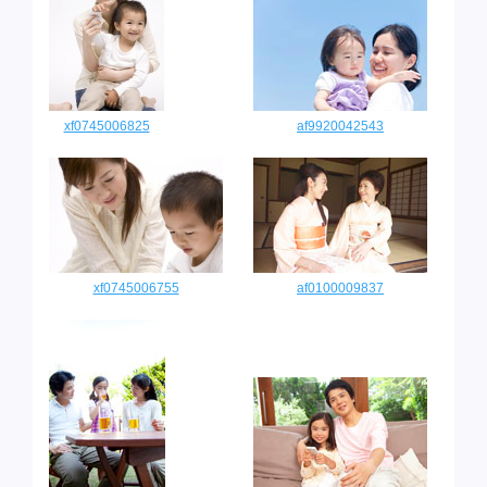
xf0745006825
af9920042543
xf0745006755
af0100009837