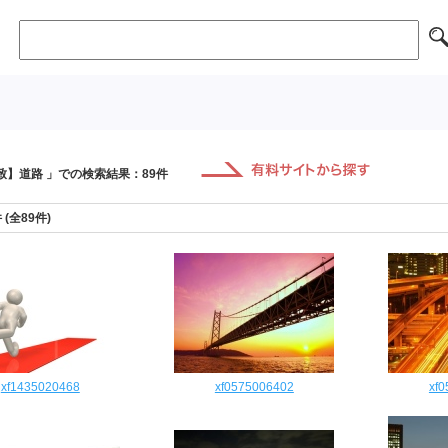
致】道路 」での検索結果：89件
件 (全89件)
xf1435020468
xf0575006402
xf