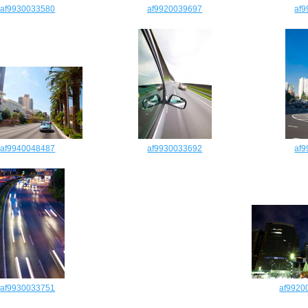
af9930033580
af9920039697
af
af9940048487
af9930033692
af
af9930033751
af9920