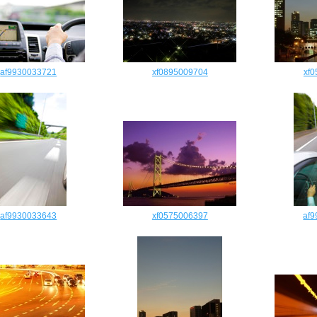
af9930033721
xf0895009704
xf
af9930033643
xf0575006397
af