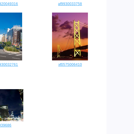
9920049316
af9930033758
9930032761
xf0575006410
039686