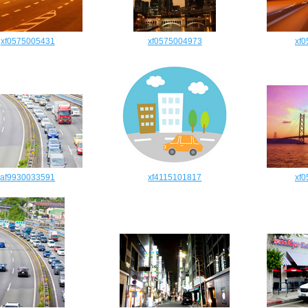
xf0575005431
xf0575004973
xf
af9930033591
xf4115101817
xf