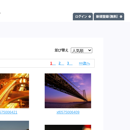
並び替え
1
2
3
>>次へ
0575006421
xf0575006409