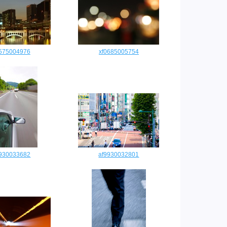
0575004976
xf0685005754
9930033682
af9930032801