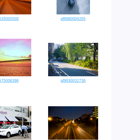
0535005500
af9980004265
0575006396
af9930032736