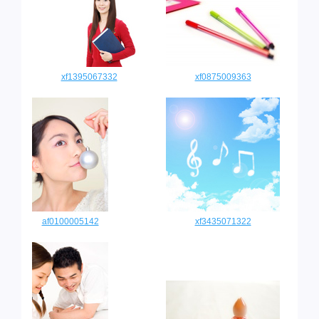
xf1395067332
xf0875009363
af0100005142
xf3435071322