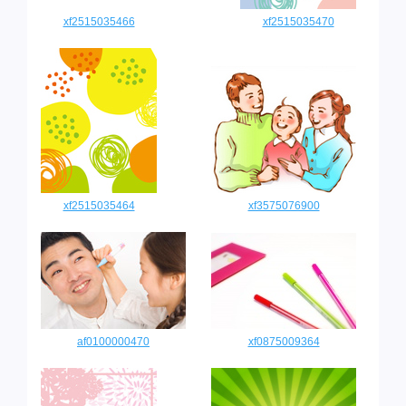
xf2515035466
xf2515035470
xf2515035464
xf3575076900
af0100000470
xf0875009364