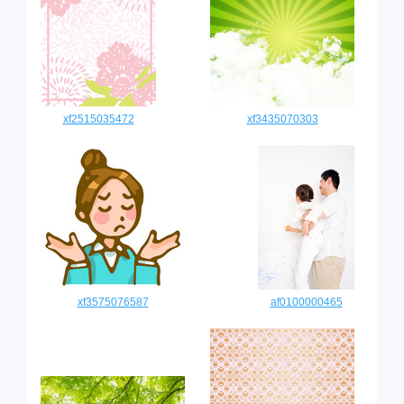
xf2515035472
xf3435070303
xf3575076587
af0100000465