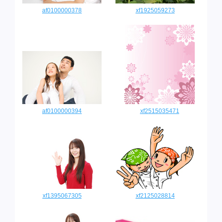
af0100000378
xf1925059273
af0100000394
xf2515035471
xf1395067305
xf2125028814