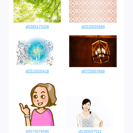
xf5385175328
xf2515035469
xf2515035418
xf0755007668
xf3575076590
xf1395027011