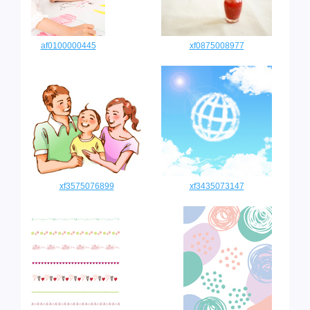
af0100000445
xf0875008977
xf3575076899
xf3435073147