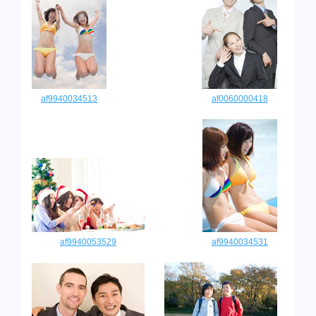
af9940034513
af0060000418
af9940053529
af9940034531