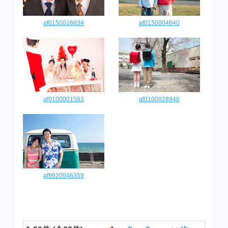
af0150016834
af0150004840
af0100001583
af0100028948
af9920046359