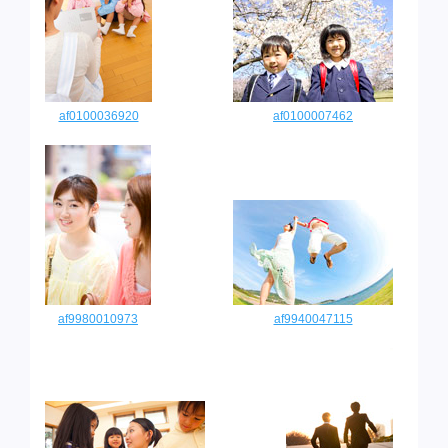
af0100036920
af0100007462
af9980010973
af9940047115