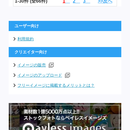
1-30件 (全66件)
1
2
3
>>次へ
ユーザー向け
利用規約
クリエイター向け
イメージの販売
イメージのアップロード
フリーイメージに掲載するメリットとは？