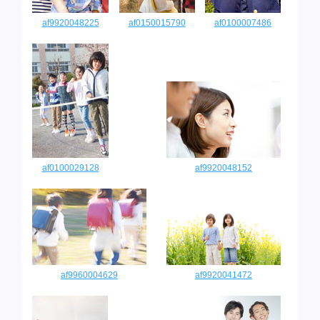
af9920048225
af0150015790
af0100007486
af0100029128
af9920048152
af9960004629
af9920041472