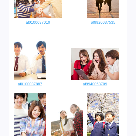
af0100037010
af9920037535
af0100037887
af9940053709