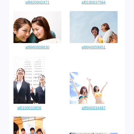
af9920042471
af0100037564
af9960008830
af9940059951
af0100010856
af9940034487