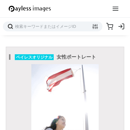
女性ポートレート
ペイレスオリジナル