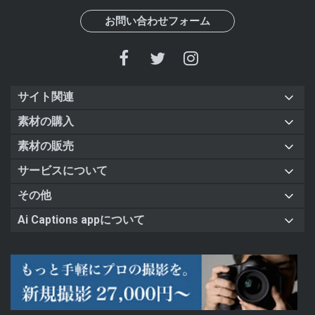
お問い合わせフォーム
サイト関連
素材の購入
素材の販売
サービスについて
その他
Ai Captions appについて