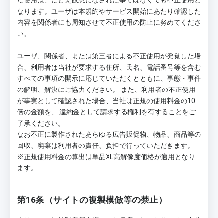
た使用は、たとえ故意になされた事ではなくても不正使用と
なります。ユーザは本規約やサービス開始にあたり確認した
内容を関係者にも周知させて不正使用の防止に努めてくださ
い。
ユーザ、関係者、または第三者による不正使用が発覚した場
合、利用者は当社が要求する住所、氏名、電話番号等を含む
すべての事項の開示に応じていただくとともに、事態・事件
の解明、解決にご協力ください。 また、利用者の不正使用
が事実として確認された場合、当社は正規の使用料金の10
倍の金額を、 違約金として請求する権利を有することをご
了承ください。
なお不正に製作されたあらゆる広告販促物、物品、商品等の
回収、廃棄は利用者の責任、負担で行っていただきます。
※正規使用料金の算出は単品XL高解像度価格が適用となり
ます。
第16条（サイトの複製模倣等の禁止）