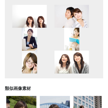
類似画像素材