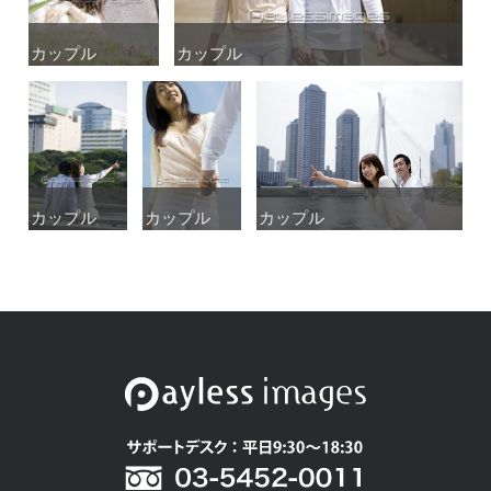
カップル
カップル
カップル
カップル
カップル
カップル
カップル
カップル
カップル
カップル