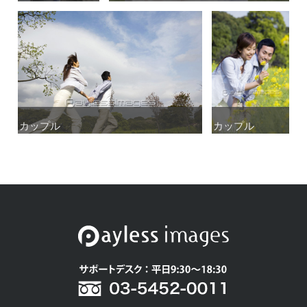
カップル
カップル
カップル
カップル