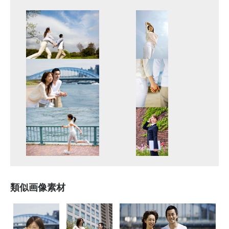
類似画像素材