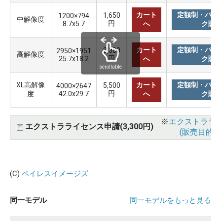
カート
定額制・バリ
1,650
1200×794
中解像度
円
8.7x5.7
へ
ク購
カート
定額制・バリ
3,300
2950×1951
高解像度
円
25.7x18.2
へ
ク購
scrollable
XL高解像
カート
定額制・バリ
5,500
4000×2647
円
度
42.0x29.7
へ
ク購
※
エクストララ
エクストラライセンス申請(3,300円)
(販売目的使
(C)
ペイレスイメージズ
同一モデル
同一モデルをもっと見る