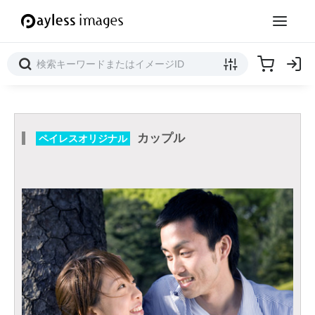
カップル
ペイレスオリジナル