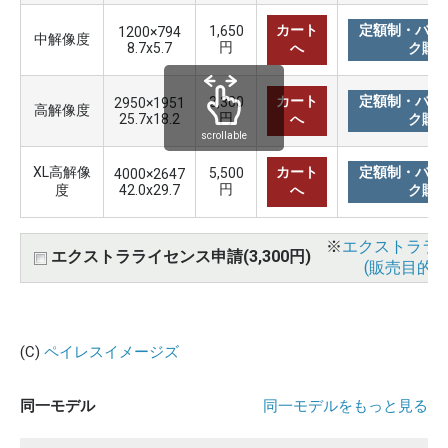
カート
定額制・バリ
1,650
1200×794
中解像度
円
8.7x5.7
へ
ク購
カート
定額制・バリ
3,300
2950×1951
高解像度
円
25.7x18.2
へ
ク購
scrollable
XL高解像
カート
定額制・バリ
5,500
4000×2647
円
度
42.0x29.7
へ
ク購
※
エクストララ
エクストラライセンス申請(3,300円)
(販売目的使
(C)
ペイレスイメージズ
同一モデル
同一モデルをもっと見る