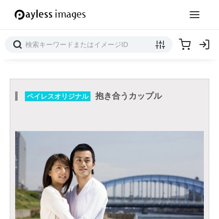
抱き合うカップル
ペイレスオリジナル