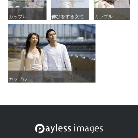
カップル
カップル
伸びをする女性
伸びをする女性
カップル
カップル
カップル
カップル