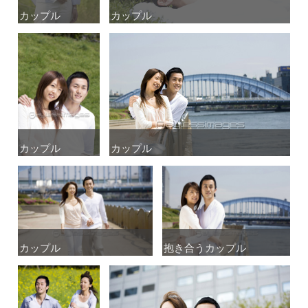
カップル
カップル
カップル
カップル
カップル
カップル
カップル
カップル
カップル
カップル
抱き合うカップル
抱き合うカップル