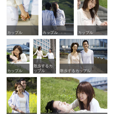
カップル
カップル
カップル
カップル
カップル
カップル
散歩するカ
散歩するカ
カップル
カップル
ップル
ップル
散歩するカップル
散歩するカップル