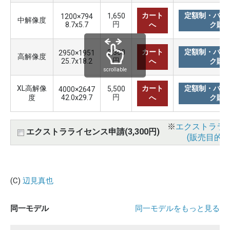
カート
定額制・バリ
1,650
1200×794
中解像度
円
8.7x5.7
へ
ク購
カート
定額制・バリ
3,300
2950×1951
高解像度
円
25.7x18.2
へ
ク購
scrollable
XL高解像
カート
定額制・バリ
5,500
4000×2647
円
度
42.0x29.7
へ
ク購
※
エクストララ
エクストラライセンス申請(3,300円)
(販売目的使
(C)
辺見真也
同一モデル
同一モデルをもっと見る