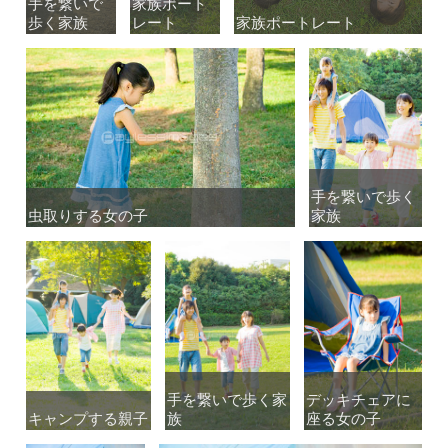
手を繋いで
手を繋いで
家族ポート
家族ポート
歩く家族
歩く家族
レート
レート
家族ポートレート
家族ポートレート
手を繋いで歩く
手を繋いで歩く
虫取りする女の子
虫取りする女の子
家族
家族
手を繋いで歩く家
手を繋いで歩く家
デッキチェアに
デッキチェアに
キャンプする親子
キャンプする親子
族
族
座る女の子
座る女の子