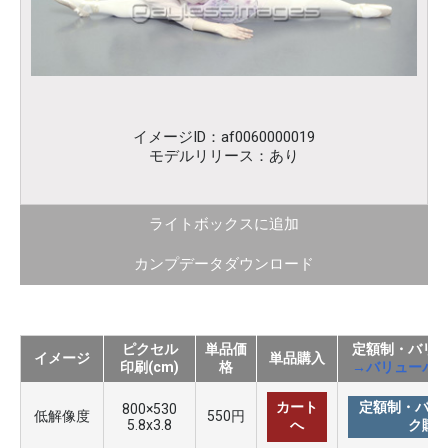
イメージID：af0060000019
モデルリリース：あり
ライトボックスに追加
カンプデータダウンロード
ピクセル
単品価
定額制・バリ
イメージ
単品購入
印刷(cm)
格
→バリューパ
カート
定額制・バリ
800×530
低解像度
550円
5.8x3.8
へ
ク購