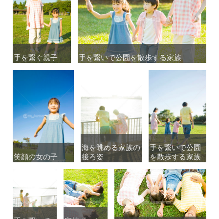
手を繋ぐ親子
手を繋ぐ親子
手を繋いで公園を散歩する家族
手を繋いで公園を散歩する家族
海を眺める家族の
海を眺める家族の
手を繋いで公園
手を繋いで公園
笑顔の女の子
笑顔の女の子
後ろ姿
後ろ姿
を散歩する家族
を散歩する家族