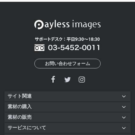
お問い合わせフォーム
サイト関連
素材の購入
素材の販売
サービスについて