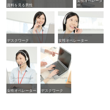
女性オペレータ
女性オペレータ
資料を見る男性
資料を見る男性
ー
ー
デスクワーク
デスクワーク
女性オペレーター
女性オペレーター
女性オペレーター
女性オペレーター
デスクワーク
デスクワーク