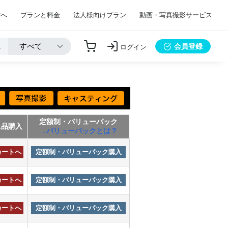
方へ
プランと料金
法人様向けプラン
動画・写真撮影サービス
会員登録
ログイン
定額制・バリューパック
単品購入
→バリューパックとは？
カートへ
定額制・バリューパック購入
カートへ
定額制・バリューパック購入
カートへ
定額制・バリューパック購入