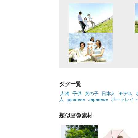
タグ一覧
人物
子供
女の子
日本人
モデル
人
japanese
Japanese
ポートレイ
類似画像素材