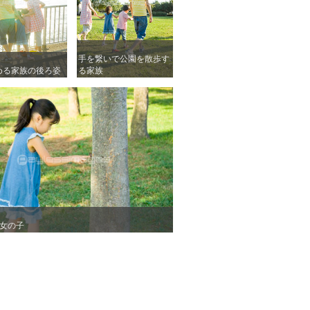
手を繋いで公園を散歩す
手を繋いで公園を散歩す
める家族の後ろ姿
める家族の後ろ姿
る家族
る家族
女の子
女の子