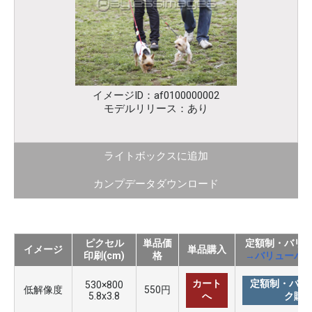
イメージID：af0100000002
モデルリリース：あり
ライトボックスに追加
カンプデータダウンロード
ピクセル
単品価
定額制・バリ
イメージ
単品購入
印刷(cm)
格
→バリューパ
カート
定額制・バリ
530×800
低解像度
550円
5.8x3.8
へ
ク購