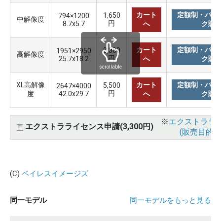
カート
定額制・バリ
1,650
794×1200
中解像度
円
8.7x5.7
へ
ク購
カート
定額制・バリ
3,300
1951×2950
高解像度
円
25.7x18.2
へ
ク購
scrollable
XL高解像
カート
定額制・バリ
5,500
2647×4000
円
度
42.0x29.7
へ
ク購
※
エクストララ
エクストラライセンス申請(3,300円)
(販売目的使
(C)
ペイレスイメージズ
同一モデル
同一モデルをもっと見る