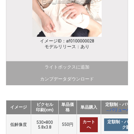
イメージID：af0100000028
モデルリリース：あり
ライトボックスに追加
カンプデータダウンロード
ピクセル
単品価
定額制・バリ
イメージ
単品購入
印刷(cm)
格
→バリューパ
カート
定額制・バリ
530×800
低解像度
550円
5.8x3.8
へ
ク購