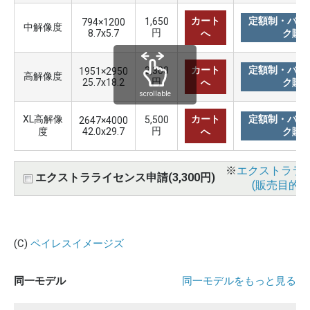
カート
定額制・バリ
1,650
794×1200
中解像度
円
8.7x5.7
へ
ク購
カート
定額制・バリ
3,300
1951×2950
高解像度
円
25.7x18.2
へ
ク購
scrollable
XL高解像
カート
定額制・バリ
5,500
2647×4000
円
度
42.0x29.7
へ
ク購
※
エクストララ
エクストラライセンス申請(3,300円)
(販売目的使
(C)
ペイレスイメージズ
同一モデル
同一モデルをもっと見る