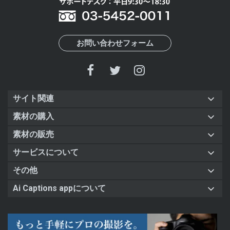
お問い合わせフォーム
サイト関連
素材の購入
素材の販売
サービスについて
その他
Ai Captions appについて