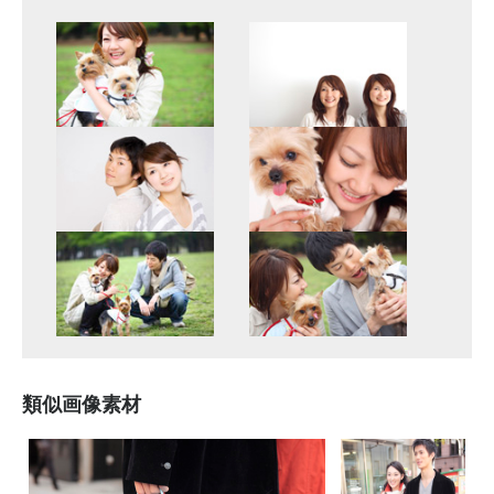
類似画像素材