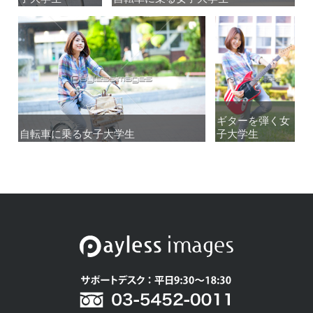
ギターを弾く女
ギターを弾く女
自転車に乗る女子大学生
自転車に乗る女子大学生
子大学生
子大学生