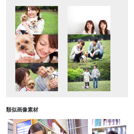
類似画像素材