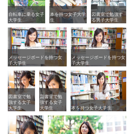
自転車に乗る女子
自転車に乗る女子
本を持つ女子大学
本を持つ女子大学
図書室で勉強す
図書室で勉強す
大学生
大学生
生
生
る男子大学生
る男子大学生
メッセージボードを持つ女
メッセージボードを持つ女
メッセージボードを持つ女
メッセージボードを持つ女
子大学生
子大学生
子大学生
子大学生
図書室で勉
図書室で勉
図書室で勉
図書室で勉
強する女子
強する女子
強する女子
強する女子
大学生
大学生
大学生
大学生
本を持つ女子大学生
本を持つ女子大学生