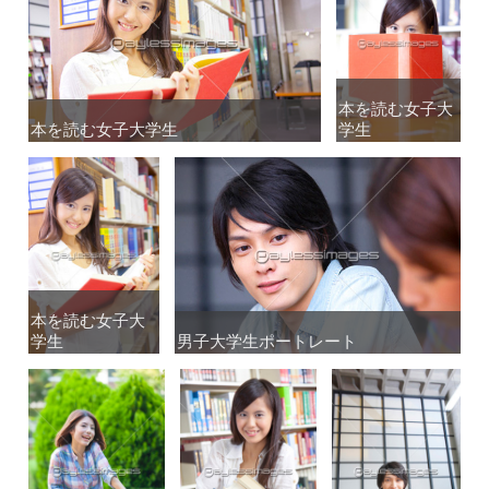
本を読む女子大
本を読む女子大
本を読む女子大学生
本を読む女子大学生
学生
学生
本を読む女子大
本を読む女子大
学生
学生
男子大学生ポートレート
男子大学生ポートレート