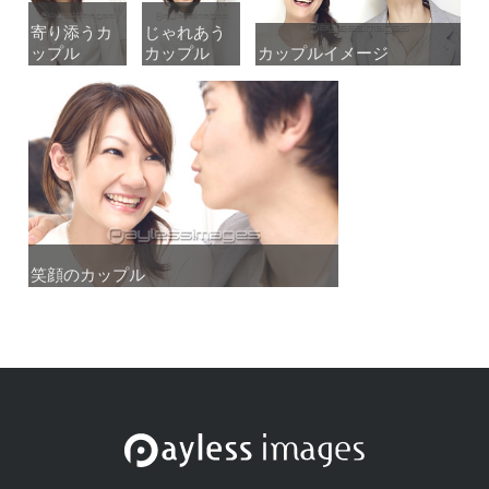
寄り添うカ
寄り添うカ
じゃれあう
じゃれあう
ップル
ップル
カップル
カップル
カップルイメージ
カップルイメージ
笑顔のカップル
笑顔のカップル