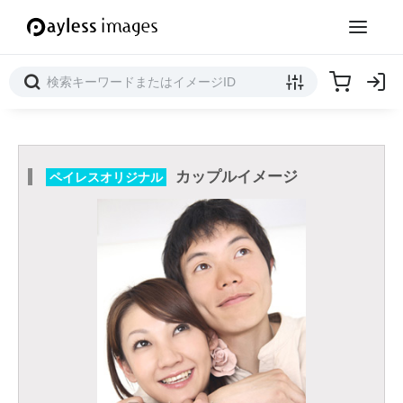
カップルイメージ
ペイレスオリジナル