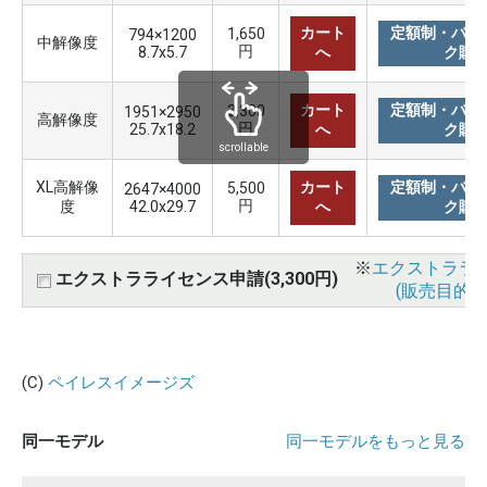
カート
定額制・バリ
1,650
794×1200
中解像度
円
8.7x5.7
へ
ク購
カート
定額制・バリ
3,300
1951×2950
高解像度
円
25.7x18.2
へ
ク購
scrollable
XL高解像
カート
定額制・バリ
5,500
2647×4000
円
度
42.0x29.7
へ
ク購
※
エクストララ
エクストラライセンス申請(3,300円)
(販売目的使
(C)
ペイレスイメージズ
同一モデル
同一モデルをもっと見る