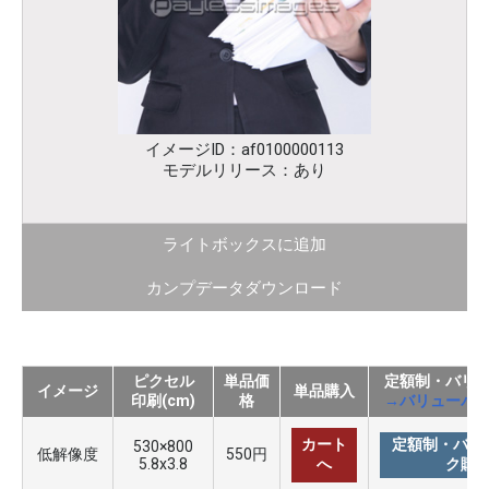
イメージID：af0100000113
モデルリリース：あり
ライトボックスに追加
カンプデータダウンロード
ピクセル
単品価
定額制・バリ
イメージ
単品購入
印刷(cm)
格
→バリューパ
カート
定額制・バリ
530×800
低解像度
550円
5.8x3.8
へ
ク購