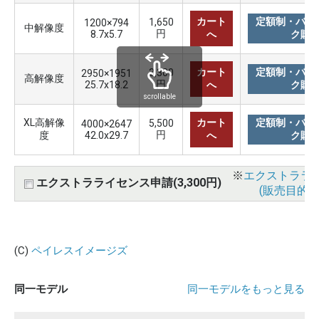
カート
定額制・バリ
1,650
1200×794
中解像度
円
8.7x5.7
へ
ク購
カート
定額制・バリ
3,300
2950×1951
高解像度
円
25.7x18.2
へ
ク購
scrollable
XL高解像
カート
定額制・バリ
5,500
4000×2647
円
度
42.0x29.7
へ
ク購
※
エクストララ
エクストラライセンス申請(3,300円)
(販売目的使
(C)
ペイレスイメージズ
同一モデル
同一モデルをもっと見る