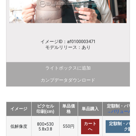
イメージID：af0100003471
モデルリリース：あり
ライトボックスに追加
カンプデータダウンロード
ピクセル
単品価
定額制・バリ
イメージ
単品購入
印刷(cm)
格
→バリューパ
カート
定額制・バリ
800×530
低解像度
550円
5.8x3.8
へ
ク購