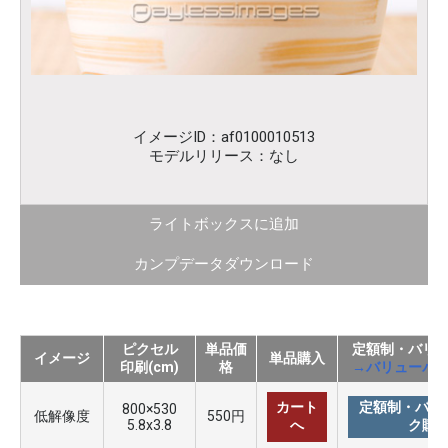
イメージID：af0100010513
モデルリリース：なし
ライトボックスに追加
カンプデータダウンロード
ピクセル
単品価
定額制・バリ
イメージ
単品購入
印刷(cm)
格
→バリューパ
カート
定額制・バリ
800×530
低解像度
550円
5.8x3.8
へ
ク購