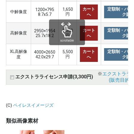
カート
定額制・バリ
1,650
1200×795
中解像度
円
8.7x5.7
へ
ク購
カート
定額制・バリ
3,300
2950×1954
高解像度
円
25.7x18.2
へ
ク購
scrollable
XL高解像
カート
定額制・バリ
5,500
4000×2650
円
度
42.0x29.7
へ
ク購
※
エクストララ
エクストラライセンス申請(3,300円)
(販売目的使
(C)
ペイレスイメージズ
類似画像素材