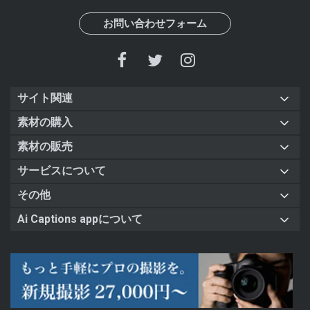
お問い合わせフォーム
サイト関連
素材の購入
素材の販売
サービスについて
その他
Ai Captions appについて