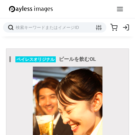
ビールを飲むOL
ペイレスオリジナル