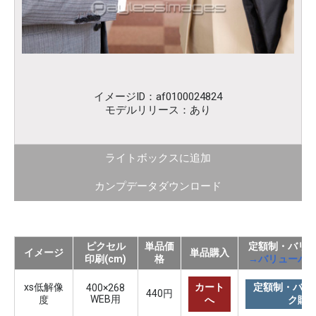
イメージID：af0100024824
モデルリリース：あり
ライトボックスに追加
カンプデータダウンロード
ピクセル
単品価
定額制・バリ
イメージ
単品購入
印刷(cm)
格
→バリューパ
xs低解像
カート
定額制・バリ
400×268
440円
WEB用
度
へ
ク購