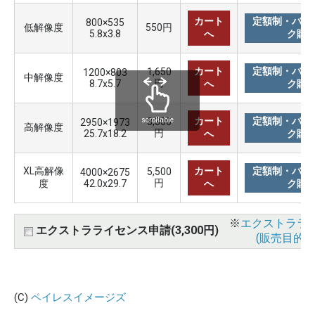
カート
定額制・バリ
800×535
低解像度
550円
5.8x3.8
へ
ク購
カート
定額制・バリ
1,650
1200×803
中解像度
円
8.7x5.7
へ
ク購
カート
定額制・バリ
3,300
scrollable
2950×1973
高解像度
円
25.7x18.2
へ
ク購
XL高解像
カート
定額制・バリ
5,500
4000×2675
円
度
42.0x29.7
へ
ク購
※
エクストララ
エクストラライセンス申請(3,300円)
(販売目的使
(C)
ペイレスイメージズ