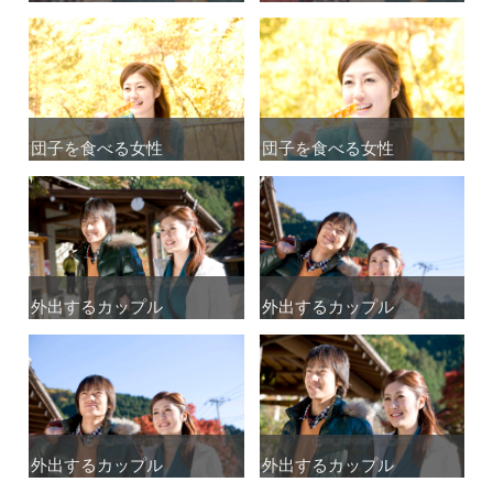
団子を食べる女性
団子を食べる女性
団子を食べる女性
団子を食べる女性
外出するカップル
外出するカップル
外出するカップル
外出するカップル
外出するカップル
外出するカップル
外出するカップル
外出するカップル