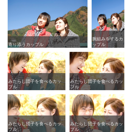
腕組みをするカ
腕組みをするカ
寄り添うカップル
寄り添うカップル
ップル
ップル
みたらし団子を食べるカッ
みたらし団子を食べるカッ
みたらし団子を食べるカッ
みたらし団子を食べるカッ
プル
プル
プル
プル
みたらし団子を食べるカッ
みたらし団子を食べるカッ
みたらし団子を食べるカッ
みたらし団子を食べるカッ
プル
プル
プル
プル