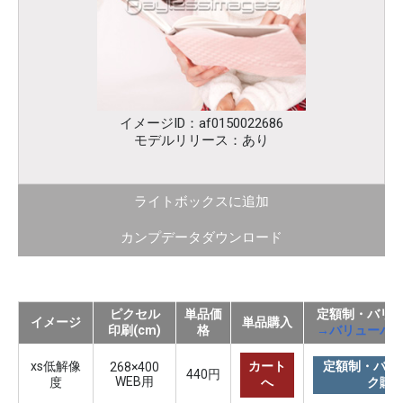
イメージID：af0150022686
モデルリリース：あり
ライトボックスに追加
カンプデータダウンロード
ピクセル
単品価
定額制・バリ
イメージ
単品購入
印刷(cm)
格
→バリューパ
xs低解像
カート
定額制・バリ
268×400
440円
WEB用
度
へ
ク購