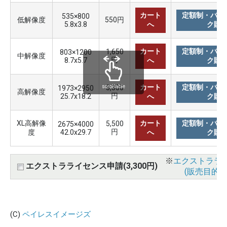
カート
定額制・バリ
535×800
低解像度
550円
5.8x3.8
へ
ク購
カート
定額制・バリ
1,650
803×1200
中解像度
円
8.7x5.7
へ
ク購
カート
定額制・バリ
3,300
scrollable
1973×2950
高解像度
円
25.7x18.2
へ
ク購
XL高解像
カート
定額制・バリ
5,500
2675×4000
円
度
42.0x29.7
へ
ク購
※
エクストララ
エクストラライセンス申請(3,300円)
(販売目的使
(C)
ペイレスイメージズ