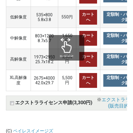
カート
定額制・バリ
535×800
低解像度
550円
5.8x3.8
へ
ク購
カート
定額制・バリ
1,650
803×1200
中解像度
円
8.7x5.7
へ
ク購
カート
定額制・バリ
3,300
scrollable
1973×2950
高解像度
円
25.7x18.2
へ
ク購
XL高解像
カート
定額制・バリ
5,500
2675×4000
円
度
42.0x29.7
へ
ク購
※
エクストララ
エクストラライセンス申請(3,300円)
(販売目的使
(C)
ペイレスイメージズ