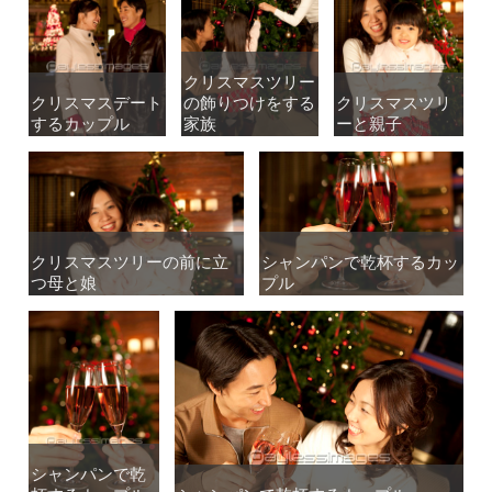
クリスマスツリー
クリスマスツリー
クリスマスデート
クリスマスデート
の飾りつけをする
の飾りつけをする
クリスマスツリ
クリスマスツリ
するカップル
するカップル
家族
家族
ーと親子
ーと親子
クリスマスツリーの前に立
クリスマスツリーの前に立
シャンパンで乾杯するカッ
シャンパンで乾杯するカッ
つ母と娘
つ母と娘
プル
プル
シャンパンで乾
シャンパンで乾