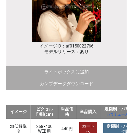
イメージID：af0150022766
モデルリリース：あり
ライトボックスに追加
カンプデータダウンロード
ピクセル
単品価
定額制・バリ
イメージ
単品購入
印刷(cm)
格
→バリューパ
xs低解像
カート
定額制・バリ
268×400
440円
WEB用
度
へ
ク購