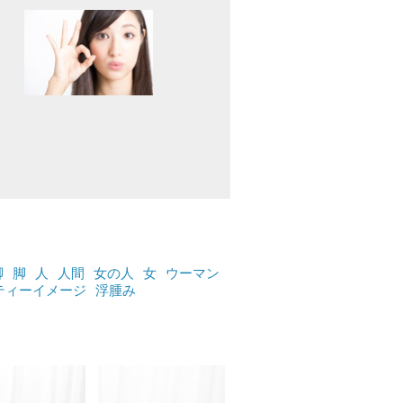
脚
脚
人
人間
女の人
女
ウーマン
ティーイメージ
浮腫み