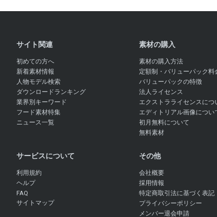
サイト関連
素材の購入
初めての方へ
素材の購入方法
新着素材情報
定額制・バリューパック料
人物モデル検索
バリューパックの特徴
ダウンロードランキング
法人ライセンス
業界別キーワード
エクストラライセンスにつ
フード素材特集
エディトリアル画像につい
ニュース一覧
初月無料について
無料素材
サービスについて
その他
利用規約
会社概要
ヘルプ
採用情報
FAQ
特定商取引法に基づく表記
サイトマップ
プライバシーポリシー
メンバー退会申請