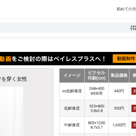
初めての
ピクセル
イメージ
単品価格
印刷(cm)
ツを穿く女性
268×400
xs低解像度
440円
WEB用
535×800
低解像度
550円
5.8x3.8
803×1200
中解像度
1,650円
8.7x5.7