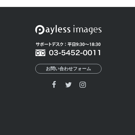
お問い合わせフォーム