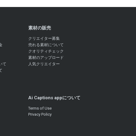
素材の販売
クリエイター募集
金
売れる素材について
クオリティチェック
素材のアップロード
いて
人気クリエイター
て
Ai Captions appについて
Terms of Use
Privacy Policy