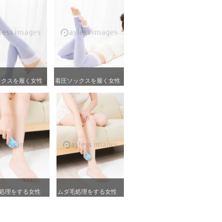
ックスを履く女性
ックスを履く女性
着圧ソックスを履く女性
着圧ソックスを履く女性
処理をする女性
処理をする女性
ムダ毛処理をする女性
ムダ毛処理をする女性