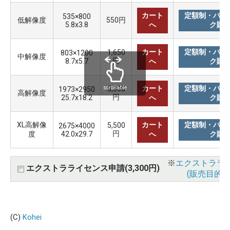
カート
定額制・バリ
535×800
低解像度
550円
5.8x3.8
へ
ク購
カート
定額制・バリ
1,650
803×1200
中解像度
円
8.7x5.7
へ
ク購
カート
定額制・バリ
3,300
scrollable
1973×2950
高解像度
円
25.7x18.2
へ
ク購
XL高解像
カート
定額制・バリ
5,500
2675×4000
円
度
42.0x29.7
へ
ク購
※
エクストララ
エクストラライセンス申請(3,300円)
(販売目的使
(C)
Kohei