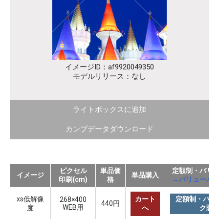
イメージID：af9920049350
モデルリリース：なし
ライトボックスに追加
カンプデータダウンロード
ピクセル
単品価
定額制・バリ
イメージ
単品購入
印刷(cm)
格
→バリューパ
xs低解像
カート
定額制・バリ
268×400
440円
WEB用
度
へ
ク購