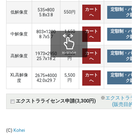
カート
定額制・バリ
535×800
低解像度
550円
5.8x3.8
へ
ク購
カート
定額制・バリ
1,650
803×1200
中解像度
円
8.7x5.7
へ
ク購
カート
定額制・バリ
3,300
scrollable
1973×2950
高解像度
円
25.7x18.2
へ
ク購
XL高解像
カート
定額制・バリ
5,500
2675×4000
円
度
42.0x29.7
へ
ク購
※
エクストララ
エクストラライセンス申請(3,300円)
(販売目的使
(C)
Kohei