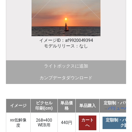
イメージID：af9920049394
モデルリリース：なし
ライトボックスに追加
カンプデータダウンロード
ピクセル
単品価
定額制・バリ
イメージ
単品購入
印刷(cm)
格
→バリューパ
xs低解像
カート
定額制・バリ
268×400
440円
WEB用
度
へ
ク購