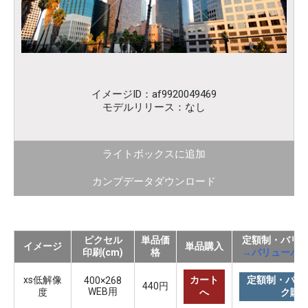
イメージID：af9920049469
モデルリリース：なし
ライトボックスに追加
カンプデータダウンロード
ピクセル
単品価
定額制・バリ
イメージ
単品購入
印刷(cm)
格
→バリューパ
xs低解像
カート
定額制・バリ
400×268
440円
WEB用
度
へ
ク購