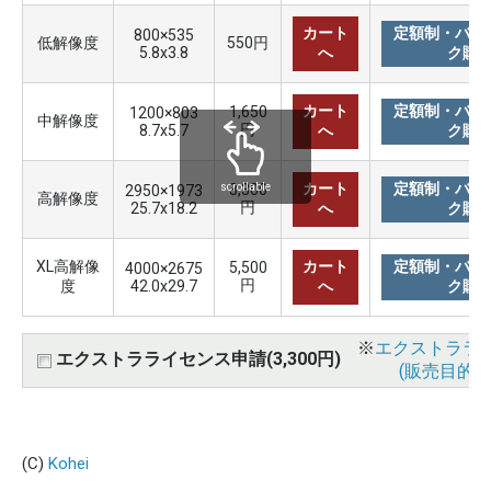
カート
定額制・バリ
800×535
低解像度
550円
5.8x3.8
へ
ク購
カート
定額制・バリ
1,650
1200×803
中解像度
円
8.7x5.7
へ
ク購
カート
定額制・バリ
3,300
scrollable
2950×1973
高解像度
円
25.7x18.2
へ
ク購
XL高解像
カート
定額制・バリ
5,500
4000×2675
円
度
42.0x29.7
へ
ク購
※
エクストララ
エクストラライセンス申請(3,300円)
(販売目的使
(C)
Kohei